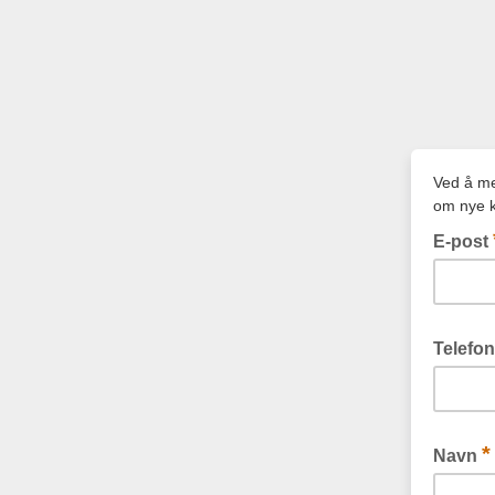
Ved å me
om nye k
E-post
Telefo
*
Navn